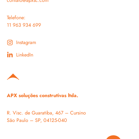
contato@apxsc.com
Telefone:
11 963 934 699
Instagram
LinkedIn
APX soluções construtivas ltda.
R. Visc. de Guaratiba, 467 – Cursino
São Paulo – SP, 04125-040